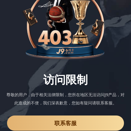
访问限制
尊敬的用户，由于相关法律限制，您所在地区无法访问J9产品，对
此造成的不便，我们深表歉意，您如有疑问请联系客服。
联系客服