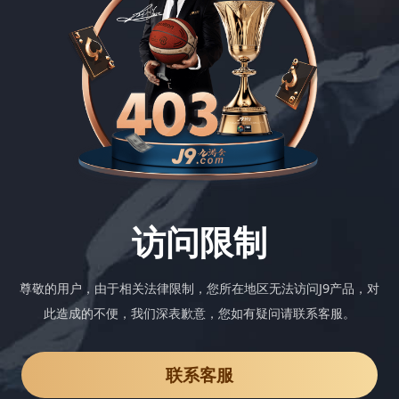
访问限制
尊敬的用户，由于相关法律限制，您所在地区无法访问J9产品，对
此造成的不便，我们深表歉意，您如有疑问请联系客服。
联系客服