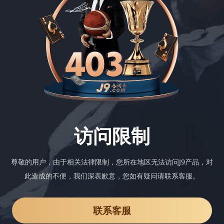
访问限制
尊敬的用户，由于相关法律限制，您所在地区无法访问J9产品，对
此造成的不便，我们深表歉意，您如有疑问请联系客服。
联系客服